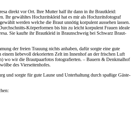
a direkt vor Ort. Ihre Mutter half ihr dann in ihr Brautkleid:
. Ihr gewähltes Hochzeitskleid hat es mir als Hochzeitsfotograf
r gewählt werden welche die Braut unnötig korpulent aussehen lassen.
urchschnitts-Körperformen bis hin zu leicht korpulent Frauen ideale
esa. Sie kaufte ihr Brautkleid in Braunschweig bei Schwarz Braut-
mung der freien Trauung nichts anhaben, dafür sorgte eine gute
inem liebevoll dekorierten Zelt im Innenhof an der frischen Luft
n) wo wir die Brautpaarfotos fotografierten. – Bauern & Denkmalhof
wölbe des Vierseitenhofes.
rg und sorgte für gute Laune und Unterhaltung durch spaßige Gäste-
chen: