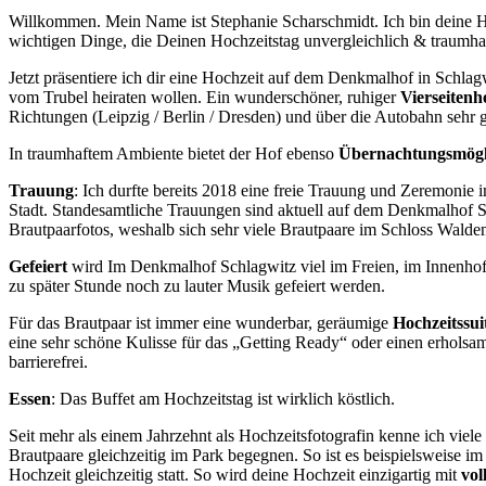
Willkommen. Mein Name ist Stephanie Scharschmidt. Ich bin deine Ho
wichtigen Dinge, die Deinen Hochzeitstag unvergleichlich & traumh
Jetzt präsentiere ich dir eine Hochzeit auf dem Denkmalhof in Schlagw
vom Trubel heiraten wollen. Ein wunderschöner, ruhiger
Vierseitenh
Richtungen (Leipzig / Berlin / Dresden) und über die Autobahn sehr g
In traumhaftem Ambiente bietet der Hof ebenso
Übernachtungsmögl
Trauung
: Ich durfte bereits 2018 eine freie Trauung und Zeremonie 
Stadt. Standesamtliche Trauungen sind aktuell auf dem Denkmalhof Sch
Brautpaarfotos, weshalb sich sehr viele Brautpaare im Schloss Walden
Gefeiert
wird Im Denkmalhof Schlagwitz viel im Freien, im Innenhof b
zu später Stunde noch zu lauter Musik gefeiert werden.
Für das Brautpaar ist immer eine wunderbar, geräumige
Hochzeitssui
eine sehr schöne Kulisse für das „Getting Ready“ oder einen erholsam
barrierefrei.
Essen
: Das Buffet am Hochzeitstag ist wirklich köstlich.
Seit mehr als einem Jahrzehnt als Hochzeitsfotografin kenne ich vi
Brautpaare gleichzeitig im Park begegnen. So ist es beispielsweise 
Hochzeit gleichzeitig statt. So wird deine Hochzeit einzigartig mit
vol