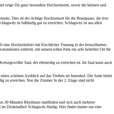
d zeige Dir ganz besondere Hochzeitsorte, sowie die kleinen und
itz. Dies ist der richtige Hochzeitsort für die Brautpaare, die fern
hlagwitz ist fußläufig gut zu erreichen. Schlagwitz ist aus allen
ch eine Hochzeitsfeier mit Kirchlicher Trauung in der benachbarten
ominuten entfernt, mit seinem tollen Park ein sehr beliebter Ort für
 Kreuzgewölbe Saal, der ebenerdig zu erreichen ist. Im Saal kann auch
t einen schönen Ausblick auf das Treiben im Innenhof. Die Suite bietet
ig zu erreichen. Nur die Zimmer In der 2. Etage sind nicht
 im 30 Minuten Rhythmus stattfinden und sich auch mehrere
rd im Denkmalhof Schlagwitz fündig. Hier findet immer nur eine