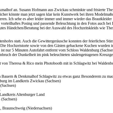
nkmalhof an. Susann Hofmann aus Zwickau schminkte und frisierte Theres
Sicher könnte man jetzt sagen klar kein Kunstwerk bei ihren Modelmaßen
fieren. Ich sehe es aber leider immer und immer wieder das Brautkleide
vorteilhaftes Posing und passende Beleuchtung in den Fotos auch bei D
gutes Händchen/Beratung bei der Auswahl des Hochzeitskleids wie Ther
nhofes statt. Auch die Gewittergeräusche konnten der feierlichen Stim
 Die Hochzeistorte sowie von den Gästen gebackene Kuchen wurden in e
ist nur 5 Minuten Autofahrt entfernt vom Schloss Waldenburg (Sachse
nbruch der Dunkelheit im pink beleuchteten säulengetragenen Kreuzge
t von Theresa & Rico mein Photobooth mit in Schlagwitz bei Waldenbu
t im Bauern & Denkmalhof Schlagwitz zu etwas ganz Besonderem zu ma
burg im Landkreis Zwickau (Sachsen)
 (Sachsen)
)
 Landkreis Altenburger Land
s (Sachsen)
al, Braunschweig (Niedersachsen)