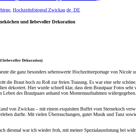
ebirge
,
Hochzeitsfotograf Zwickau
de_DE
neköchen und liebevoller Dekoration
 liebevoller Dekoration)
 heute die ganz besonders sehenswerte Hochzeitsreportage von Nicole 
itt die Braut hoch zu Roß zur freien Trauung. Es war eine sehr schön
lien dekoriert. Hier wurde schnell klar, dass dem Brautpaar Fotos sehr
em Leben des Brautpaars anhand von Momentaufnahmen widergegeben. 
 Rand von Zwickau – mit einem exquisiten Buffet vom Sternekoch verwö
 erleben durfte. Mit vielen Überraschungen, guter Musik und Tanz sow
h diesmal war ich wieder froh, mit meiner Spezialausrüstung bei widri