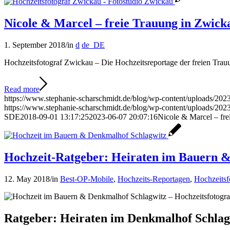
Nicole & Marcel – freie Trauung in Zwick
1. September 2018
/
in
d
de_DE
Hochzeitsfotograf Zwickau – Die Hochzeitsreportage der freien Trau
Read more
https://www.stephanie-scharschmidt.de/blog/wp-content/uploads/20
https://www.stephanie-scharschmidt.de/blog/wp-content/uploads/2
SDE
2018-09-01 13:17:25
2023-06-07 20:07:16
Nicole & Marcel – fr
Hochzeit-Ratgeber: Heiraten im Bauern 
12. May 2018
/
in
Best-OP-Mobile
,
Hochzeits-Reportagen
,
Hochzeitsf
Ratgeber: Heiraten im Denkmalhof Schlag