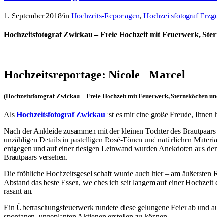
1. September 2018
/
in
Hochzeits-Reportagen
,
Hochzeitsfotograf Erzg
Hochzeitsfotograf Zwickau – Freie Hochzeit mit Feuerwerk, Ster
Hochzeitsreportage: Nicole Marcel
(Hochzeitsfotograf Zwickau – Freie Hochzeit mit Feuerwerk, Sterneköchen und
Als
Hochzeitsfotograf Zwickau
ist es mir eine große Freude, Ihnen
Nach der Ankleide zusammen mit der kleinen Tochter des Brautpaars r
unzähligen Details in pastelligen Rosé-Tönen und natürlichen Materia
entgegen und auf einer riesigen Leinwand wurden Anekdoten aus d
Brautpaars versehen.
Die fröhliche Hochzeitsgesellschaft wurde auch hier – am äußersten
Abstand das beste Essen, welches ich seit langem auf einer Hochzeit
rasant an.
Ein Überraschungsfeuerwerk rundete diese gelungene Feier ab und auc
spontanen, ungeplanten Aktionen erstellen zu können.