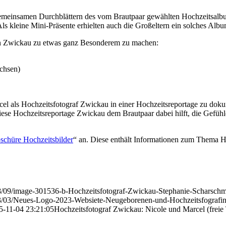
gemeinsamen Durchblättern des vom Brautpaar gewählten Hochzeitsal
ls kleine Mini-Präsente erhielten auch die Großeltern ein solches Alb
t in Zwickau zu etwas ganz Besonderem zu machen:
chsen)
rcel als Hochzeitsfotograf Zwickau in einer Hochzeitsreportage zu dok
diese Hochzeitsreportage Zwickau dem Brautpaar dabei hilft, die Gefü
schüre Hochzeitsbilder
“ an. Diese enthält Informationen zum Thema H
18/09/image-301536-b-Hochzeitsfotograf-Zwickau-Stephanie-Scharschm
023/03/Neues-Logo-2023-Websiete-Neugeborenen-und-Hochzeitsfografi
5-11-04 23:21:05
Hochzeitsfotograf Zwickau: Nicole und Marcel (freie