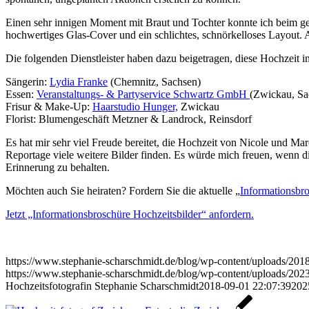
Einen sehr innigen Moment mit Braut und Tochter konnte ich beim 
hochwertiges Glas-Cover und ein schlichtes, schnörkelloses Layout. A
Die folgenden Dienstleister haben dazu beigetragen, diese Hochzei
Sängerin:
Lydia Franke
(Chemnitz, Sachsen)
Essen:
Veranstaltungs- & Partyservice Schwartz GmbH
(Zwickau, Sa
Frisur & Make-Up:
Haarstudio Hunger,
Zwickau
Florist: Blumengeschäft Metzner & Landrock, Reinsdorf
Es hat mir sehr viel Freude bereitet, die Hochzeit von Nicole und Ma
Reportage viele weitere Bilder finden. Es würde mich freuen, wenn 
Erinnerung zu behalten.
Möchten auch Sie heiraten? Fordern Sie die aktuelle „
Informationsbro
Jetzt „Informationsbroschüre Hochzeitsbilder“ anfordern.
https://www.stephanie-scharschmidt.de/blog/wp-content/uploads/20
https://www.stephanie-scharschmidt.de/blog/wp-content/uploads/2
Hochzeitsfotografin Stephanie Scharschmidt
2018-09-01 22:07:39
202