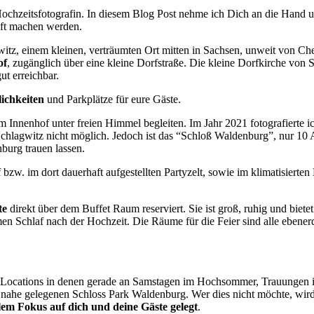
chzeitsfotografin. In diesem Blog Post nehme ich Dich an die Hand un
aft machen werden.
itz, einem kleinen, verträumten Ort mitten in Sachsen, unweit von Chemn
of
, zugänglich über eine kleine Dorfstraße. Die kleine Dorfkirche von Sc
ut erreichbar.
ichkeiten
und Parkplätze für eure Gäste.
im Innenhof unter freien Himmel begleiten. Im Jahr 2021 fotografierte i
lagwitz nicht möglich. Jedoch ist das “Schloß Waldenburg”, nur 10 Aut
burg trauen lassen.
zw. im dort dauerhaft aufgestellten Partyzelt, sowie im klimatisierten
te
direkt über dem Buffet Raum reserviert. Sie ist groß, ruhig und biete
en Schlaf nach der Hochzeit. Die Räume für die Feier sind alle ebenerd
ele Locations in denen gerade an Samstagen im Hochsommer, Trauungen
im nahe gelegenen Schloss Park Waldenburg. Wer dies nicht möchte, wi
lem Fokus auf dich und deine Gäste gelegt
.