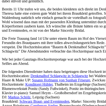
dabei stilvoll und gemütlich.
Bereits 11 Uhr trafen wir uns, die beiden kleideten sich direkt im De
Theresa hatte eine extrem gute Wahl bei ihrem Brautkleid getroffen. 
Waldenburg natürlich sehr einfach gemacht sie vorteilhaft zu fotogra
Wohl wissend dass man mit der passenden Kleidung unterstützt durch 
Körperformen zaubern kann. Ich wünschte alle Bräute hätten ein so 
und Eventmoden, es ist von der Marke Sincerity Bridal.
Die Freie Trauung fand 14 Uhr unter einem Baum im Hof des Vierseite
Freundin des Brautpaares mit ihrer tollen abwechslungsreichen Rede.
verspeist. Die Hochzeitslocation “Bauern & Denkmalhof Schlagwitz” 
Schlagwitz” Die Abendstunden verbrachte das Hochzeitspaar nach Ei
Wie bei jeder Ganztags-Hochzeitsreportage war auch bei der Hochzei
Selfies am Abend.
Die folgenden Dienstleister haben dazu beigetragen diese Hochzei
Hochzeitslocation:
Denkmalhof Schlagwitz in Schlagwitz
bei Walden
Haare & Make UP:
Susann Hofmann von Sunhair Friseure
, Zwickau
Hochzeitstorte:
Konditorei Hübler
, Thalheim im Erzgebirge (Sachsen
Blumenwerkstatt Ponitz (Sandy Fußwinkel), Ponitz im thüringischen
Klavier (e-piano): Samuel Heym – Großolbersdorf im Erzgebirgskrei
DJ:
Markus Schölz
, Leipzig (Sachsen)
Brautkleid:
Schwarz Braut- und Eventmoden
, Marke: Sincerity Brid
Anzug Bräutigam:
Gentleman Atelier
, Braunschweig (Niedersachsen)